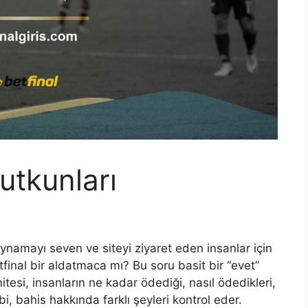
utkunları
oynamayı seven ve siteyi ziyaret eden insanlar için
etfinal bir aldatmaca mı? Bu soru basit bir “evet”
tesi, insanların ne kadar ödediği, nasıl ödedikleri,
i, bahis hakkında farklı şeyleri kontrol eder.