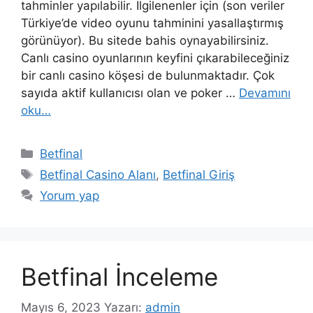
tahminler yapılabilir. İlgilenenler için (son veriler
Türkiye’de video oyunu tahminini yasallaştırmış
görünüyor). Bu sitede bahis oynayabilirsiniz.
Canlı casino oyunlarının keyfini çıkarabileceğiniz
bir canlı casino köşesi de bulunmaktadır. Çok
sayıda aktif kullanıcısı olan ve poker …
Devamını
oku…
Kategoriler
Betfinal
Etiketler
Betfinal Casino Alanı
,
Betfinal Giriş
Yorum yap
Betfinal İnceleme
Mayıs 6, 2023
Yazarı:
admin