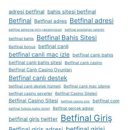
adresi betfinal
bahis sitesi betfinal
Betfinal adresi
Betfinal
Betfinal adres
betfinal adresine giriş yapamıyorum
betfinal avantajları nelerdir
Betfinal Bahis Sitesi
betfinal bahis
betfinal canli
Betfinal bonus
betfinal canli maç izle
betfinal canlı bahis
betfinal canlı bahis sitesi
Betfinal canlı casino
Betfinal Canlı Casino Oyunları
Betfinal canlı destek
betfinal canlı destek hizmeti
Betfinal canlı maç izleme
betfinal casino severler
Betfinal Casino Siteleri
Betfinal Casino Sitesi
betfinal com
betfinal casino sms
Betfinal gerçek adresi
betfinal futbolu bahis türleri
Betfinal Giriş
betfinal giris twitter
betfinal girişi
Betfinal giriş adresi