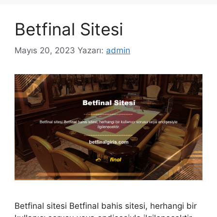
Betfinal Sitesi
Mayıs 20, 2023
Yazarı:
admin
Betfinal sitesi Betfinal bahis sitesi, herhangi bir