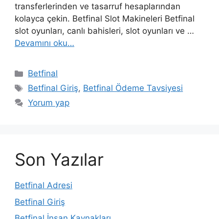
transferlerinden ve tasarruf hesaplarından
kolayca çekin. Betfinal Slot Makineleri Betfinal
slot oyunları, canlı bahisleri, slot oyunları ve …
Devamını oku…
Kategoriler
Betfinal
Etiketler
Betfinal Giriş
,
Betfinal Ödeme Tavsiyesi
Yorum yap
Son Yazılar
Betfinal Adresi
Betfinal Giriş
Betfinal İnsan Kaynakları