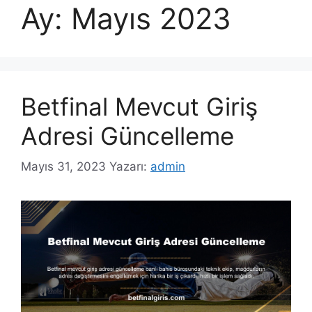
Ay:
Mayıs 2023
Betfinal Mevcut Giriş
Adresi Güncelleme
Mayıs 31, 2023
Yazarı:
admin