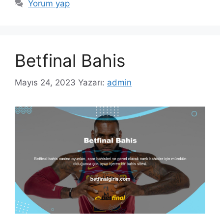
Yorum yap
Betfinal Bahis
Mayıs 24, 2023
Yazarı:
admin