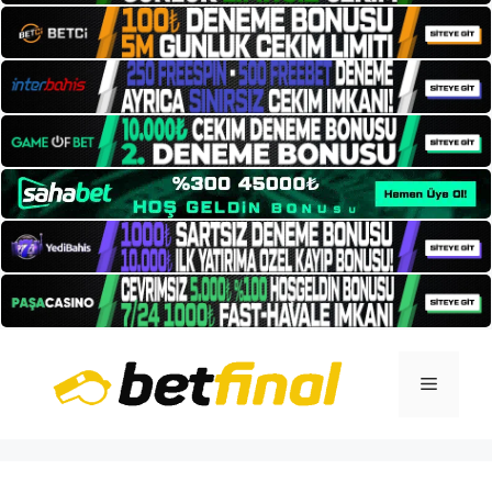
İçeriğe
atla
Menü