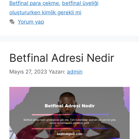
Betfinal para çekme
,
betfinal üyeliği
oluştururken kimlik gerekli mi
Yorum yap
Betfinal Adresi Nedir
Mayıs 27, 2023
Yazarı:
admin