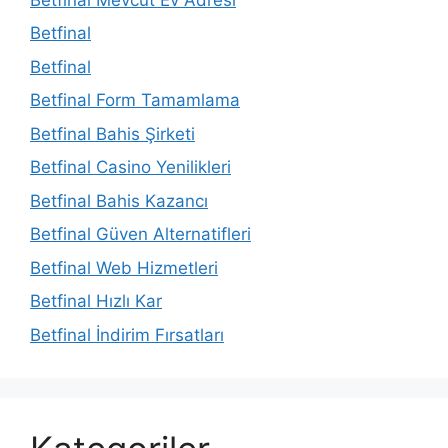
Betfinal
Betfinal
Betfinal Form Tamamlama
Betfinal Bahis Şirketi
Betfinal Casino Yenilikleri
Betfinal Bahis Kazancı
Betfinal Güven Alternatifleri
Betfinal Web Hizmetleri
Betfinal Hızlı Kar
Betfinal İndirim Fırsatları