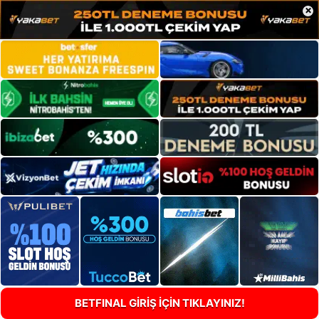
×
BETFINAL GİRİŞ İÇİN TIKLAYINIZ!