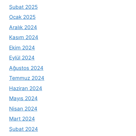
Şubat 2025
Ocak 2025
Aralık 2024
Kasım 2024
Ekim 2024
Eylül 2024
Ağustos 2024
Temmuz 2024
Haziran 2024
Mayıs 2024
Nisan 2024
Mart 2024
Şubat 2024