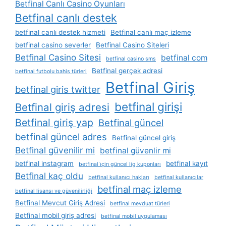
Betfinal Canlı Casino Oyunları
Betfinal canlı destek
betfinal canlı destek hizmeti
Betfinal canlı maç izleme
betfinal casino severler
Betfinal Casino Siteleri
Betfinal Casino Sitesi
betfinal com
betfinal casino sms
Betfinal gerçek adresi
betfinal futbolu bahis türleri
Betfinal Giriş
betfinal giris twitter
betfinal girişi
Betfinal giriş adresi
Betfinal giriş yap
Betfinal güncel
betfinal güncel adres
Betfinal güncel giriş
Betfinal güvenilir mi
betfinal güvenlir mi
betfinal instagram
betfinal kayıt
betfinal i̇çin güncel lig kuponları
Betfinal kaç oldu
betfinal kullanıcı hakları
betfinal kullanıcılar
betfinal maç izleme
betfinal lisansı ve güvenilirliği
Betfinal Mevcut Giriş Adresi
betfinal mevduat türleri
Betfinal mobil giriş adresi
betfinal mobil uygulaması