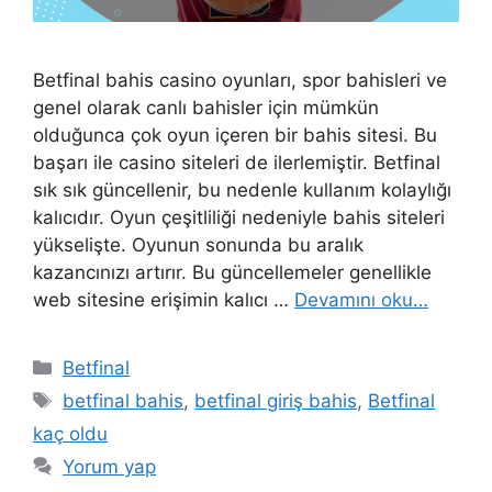
Betfinal bahis casino oyunları, spor bahisleri ve
genel olarak canlı bahisler için mümkün
olduğunca çok oyun içeren bir bahis sitesi. Bu
başarı ile casino siteleri de ilerlemiştir. Betfinal
sık sık güncellenir, bu nedenle kullanım kolaylığı
kalıcıdır. Oyun çeşitliliği nedeniyle bahis siteleri
yükselişte. Oyunun sonunda bu aralık
kazancınızı artırır. Bu güncellemeler genellikle
web sitesine erişimin kalıcı …
Devamını oku…
Kategoriler
Betfinal
Etiketler
betfinal bahis
,
betfinal giriş bahis
,
Betfinal
kaç oldu
Yorum yap