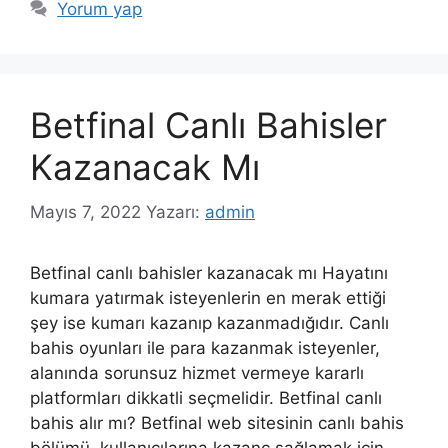
Yorum yap
Betfinal Canlı Bahisler
Kazanacak Mı
Mayıs 7, 2022
Yazarı:
admin
Betfinal canlı bahisler kazanacak mı Hayatını
kumara yatırmak isteyenlerin en merak ettiği
şey ise kumarı kazanıp kazanmadığıdır. Canlı
bahis oyunları ile para kazanmak isteyenler,
alanında sorunsuz hizmet vermeye kararlı
platformları dikkatli seçmelidir. Betfinal canlı
bahis alır mı? Betfinal web sitesinin canlı bahis
bölümü, kullanıcılarına kazanç sağlamak için