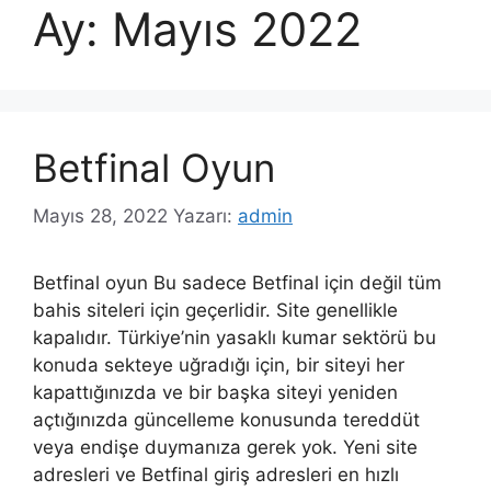
Ay:
Mayıs 2022
Betfinal Oyun
Mayıs 28, 2022
Yazarı:
admin
Betfinal oyun Bu sadece Betfinal için değil tüm
bahis siteleri için geçerlidir. Site genellikle
kapalıdır. Türkiye’nin yasaklı kumar sektörü bu
konuda sekteye uğradığı için, bir siteyi her
kapattığınızda ve bir başka siteyi yeniden
açtığınızda güncelleme konusunda tereddüt
veya endişe duymanıza gerek yok. Yeni site
adresleri ve Betfinal giriş adresleri en hızlı