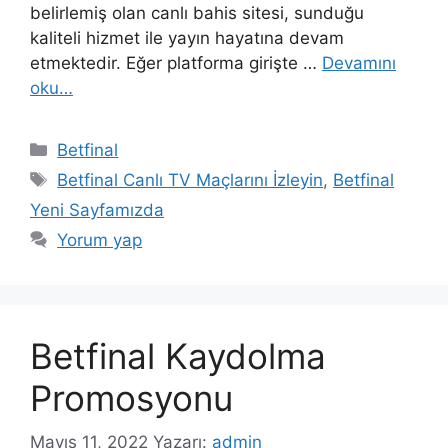
belirlemiş olan canlı bahis sitesi, sunduğu
kaliteli hizmet ile yayın hayatına devam
etmektedir. Eğer platforma girişte …
Devamını
oku…
Kategoriler
Betfinal
Etiketler
Betfinal Canlı TV Maçlarını İzleyin
,
Betfinal
Yeni Sayfamızda
Yorum yap
Betfinal Kaydolma
Promosyonu
Mayıs 11, 2022
Yazarı:
admin