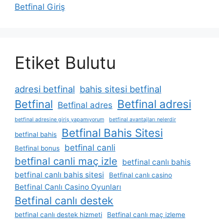
Betfinal Giriş
Etiket Bulutu
adresi betfinal
bahis sitesi betfinal
Betfinal adresi
Betfinal
Betfinal adres
betfinal adresine giriş yapamıyorum
betfinal avantajları nelerdir
Betfinal Bahis Sitesi
betfinal bahis
betfinal canli
Betfinal bonus
betfinal canli maç izle
betfinal canlı bahis
betfinal canlı bahis sitesi
Betfinal canlı casino
Betfinal Canlı Casino Oyunları
Betfinal canlı destek
betfinal canlı destek hizmeti
Betfinal canlı maç izleme