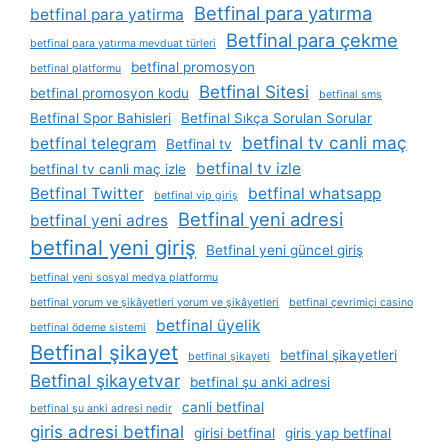
Betfinal para yatırma
betfinal para yatirma
Betfinal para çekme
betfinal para yatırma mevduat türleri
betfinal promosyon
betfinal platformu
Betfinal Sitesi
betfinal promosyon kodu
betfinal sms
Betfinal Spor Bahisleri
Betfinal Sıkça Sorulan Sorular
betfinal tv canli maç
betfinal telegram
Betfinal tv
betfinal tv izle
betfinal tv canli maç izle
Betfinal Twitter
betfinal whatsapp
betfinal vip giriş
Betfinal yeni adresi
betfinal yeni adres
betfinal yeni giriş
Betfinal yeni güncel giriş
betfinal yeni sosyal medya platformu
betfinal yorum ve şikâyetleri yorum ve şikâyetleri
betfinal çevrimiçi casino
betfinal üyelik
betfinal ödeme sistemi
Betfinal şikayet
betfinal şikayetleri
betfinal şikayeti
Betfinal şikayetvar
betfinal şu anki adresi
canli betfinal
betfinal şu anki adresi nedir
giris adresi betfinal
girisi betfinal
giris yap betfinal