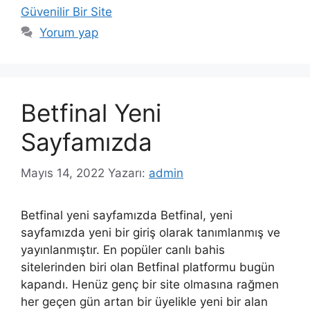
Güvenilir Bir Site
Yorum yap
Betfinal Yeni
Sayfamızda
Mayıs 14, 2022
Yazarı:
admin
Betfinal yeni sayfamızda Betfinal, yeni
sayfamızda yeni bir giriş olarak tanımlanmış ve
yayınlanmıştır. En popüler canlı bahis
sitelerinden biri olan Betfinal platformu bugün
kapandı. Henüz genç bir site olmasına rağmen
her geçen gün artan bir üyelikle yeni bir alan