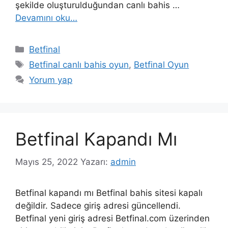
şekilde oluşturulduğundan canlı bahis …
Devamını oku…
Kategoriler
Betfinal
Etiketler
Betfinal canlı bahis oyun
,
Betfinal Oyun
Yorum yap
Betfinal Kapandı Mı
Mayıs 25, 2022
Yazarı:
admin
Betfinal kapandı mı Betfinal bahis sitesi kapalı
değildir. Sadece giriş adresi güncellendi.
Betfinal yeni giriş adresi Betfinal.com üzerinden