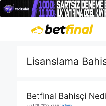
İçeriğe
atla
Lisanslama Bahis
Betfinal Bahisçi Nedi
Eylül 28, 2022
Yazarı:
admin