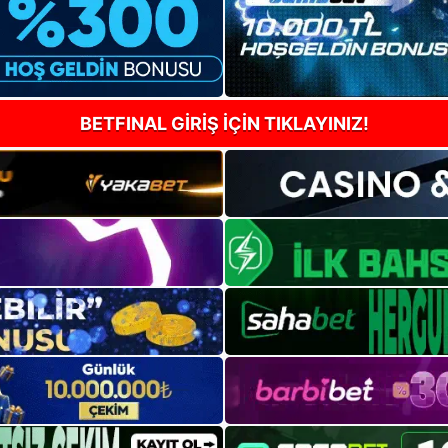
BETFINAL GİRİŞ İÇİN TIKLAYINIZ!