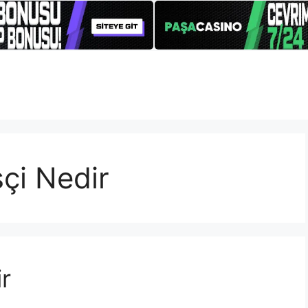
çi Nedir
r