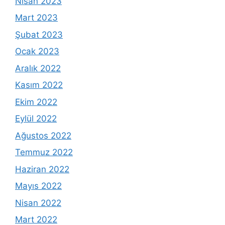
Nisan 2023
Mart 2023
Şubat 2023
Ocak 2023
Aralık 2022
Kasım 2022
Ekim 2022
Eylül 2022
Ağustos 2022
Temmuz 2022
Haziran 2022
Mayıs 2022
Nisan 2022
Mart 2022