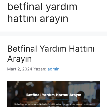
betfinal yardım
hattını arayın
Betfinal Yardım Hattını
Arayın
Mart 2, 2024
Yazarı:
admin