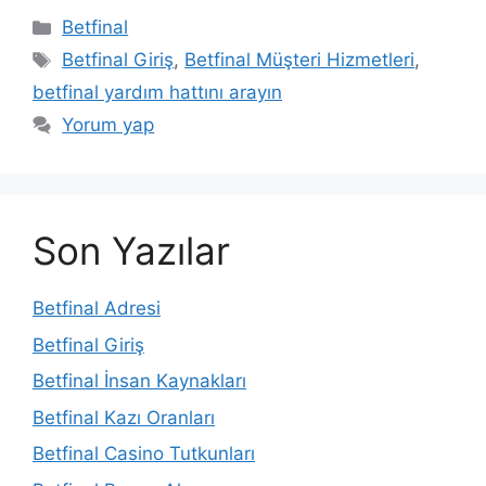
Kategoriler
Betfinal
Etiketler
Betfinal Giriş
,
Betfinal Müşteri Hizmetleri
,
betfinal yardım hattını arayın
Yorum yap
Son Yazılar
Betfinal Adresi
Betfinal Giriş
Betfinal İnsan Kaynakları
Betfinal Kazı Oranları
Betfinal Casino Tutkunları