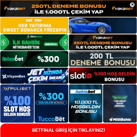
×
BETFINAL GİRİŞ İÇİN TIKLAYINIZ!