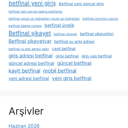
betfinal yeni giriş
Betfinal yeni güncel giriş
betfinal yeni sosyal medya platformu
betfinal yorum ve şikâyetleri yorum ve şikâyetleri
betfinal çevrimiçi casino
betfinal üyelik
betfinal ödeme sistemi
Betfinal şikayet
betfinal şikayetleri
betfinal şikayeti
Betfinal şikayetvar
betfinal şu anki adresi
canli betfinal
betfinal şu anki adresi nedir
giris adresi betfinal
girisi betfinal
giris yap betfinal
güncel betfinal
güncel adresi betfinal
kayit betfinal
mobil betfinal
yeni giris betfinal
yeni adresi betfinal
Arşivler
Haziran 2026