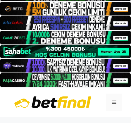
İçeriğe
atla
Menü