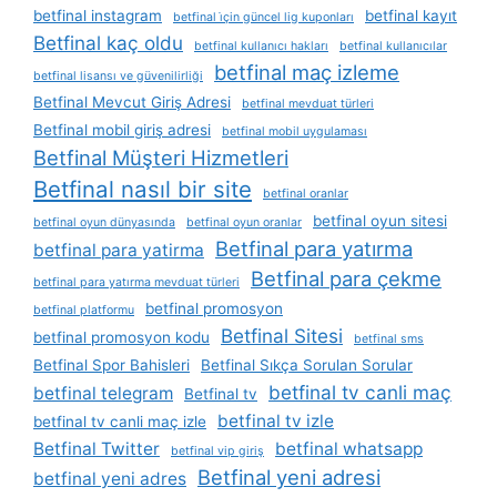
betfinal instagram
betfinal kayıt
betfinal i̇çin güncel lig kuponları
Betfinal kaç oldu
betfinal kullanıcı hakları
betfinal kullanıcılar
betfinal maç izleme
betfinal lisansı ve güvenilirliği
Betfinal Mevcut Giriş Adresi
betfinal mevduat türleri
Betfinal mobil giriş adresi
betfinal mobil uygulaması
Betfinal Müşteri Hizmetleri
Betfinal nasıl bir site
betfinal oranlar
betfinal oyun sitesi
betfinal oyun dünyasında
betfinal oyun oranlar
Betfinal para yatırma
betfinal para yatirma
Betfinal para çekme
betfinal para yatırma mevduat türleri
betfinal promosyon
betfinal platformu
Betfinal Sitesi
betfinal promosyon kodu
betfinal sms
Betfinal Spor Bahisleri
Betfinal Sıkça Sorulan Sorular
betfinal tv canli maç
betfinal telegram
Betfinal tv
betfinal tv izle
betfinal tv canli maç izle
Betfinal Twitter
betfinal whatsapp
betfinal vip giriş
Betfinal yeni adresi
betfinal yeni adres