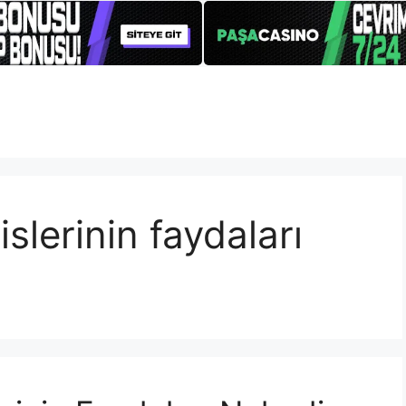
slerinin faydaları