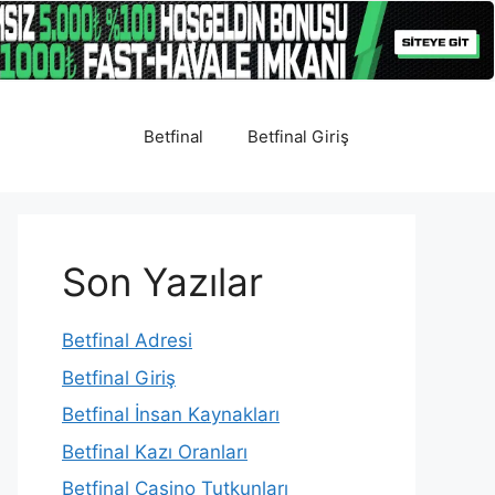
Betfinal
Betfinal Giriş
Son Yazılar
Betfinal Adresi
Betfinal Giriş
Betfinal İnsan Kaynakları
Betfinal Kazı Oranları
Betfinal Casino Tutkunları