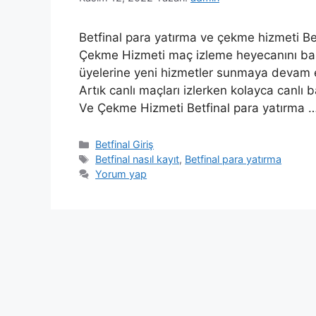
Betfinal para yatırma ve çekme hizmeti Bet
Çekme Hizmeti maç izleme heyecanını ba
üyelerine yeni hizmetler sunmaya devam et
Artık canlı maçları izlerken kolayca canlı b
Ve Çekme Hizmeti Betfinal para yatırma 
Kategoriler
Betfinal Giriş
Etiketler
Betfinal nasıl kayıt
,
Betfinal para yatırma
Yorum yap