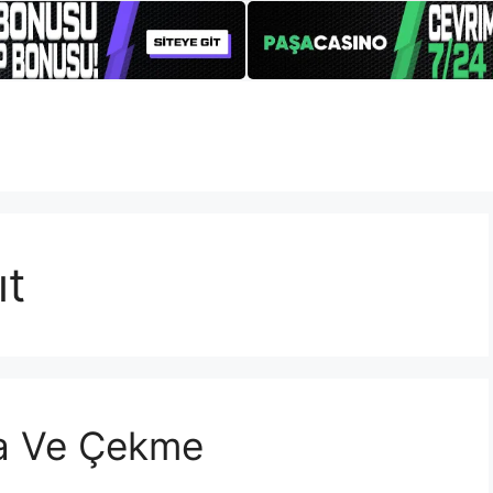
ıt
ma Ve Çekme