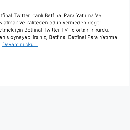
final Twitter, canlı Betfinal Para Yatırma Ve
şlatmak ve kaliteden ödün vermeden değerli
mek için Betfinal Twitter TV ile ortaklık kurdu.
ahis oynayabilirsiniz, Betfinal Betfinal Para Yatırma
…
Devamını oku…