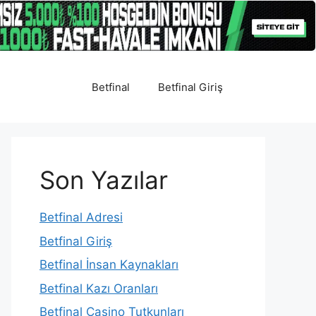
Betfinal
Betfinal Giriş
Son Yazılar
Betfinal Adresi
Betfinal Giriş
Betfinal İnsan Kaynakları
Betfinal Kazı Oranları
Betfinal Casino Tutkunları