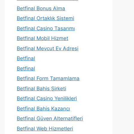
Betfinal Bonus Alma
Betfinal Ortaklık Sistemi
Betfinal Casino Tasarımı
Betfinal Mobil Hizmet
Betfinal Mevcut Ev Adresi
Betfinal
Betfinal
Betfinal Form Tamamlama
Betfinal Bahis Şirketi
Betfinal Casino Yenilikleri
Betfinal Bahis Kazancı
Betfinal Güven Alternatifleri
Betfinal Web Hizmetleri