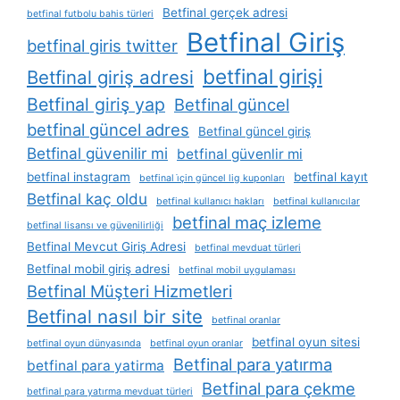
Betfinal gerçek adresi
betfinal futbolu bahis türleri
Betfinal Giriş
betfinal giris twitter
betfinal girişi
Betfinal giriş adresi
Betfinal giriş yap
Betfinal güncel
betfinal güncel adres
Betfinal güncel giriş
Betfinal güvenilir mi
betfinal güvenlir mi
betfinal instagram
betfinal kayıt
betfinal i̇çin güncel lig kuponları
Betfinal kaç oldu
betfinal kullanıcı hakları
betfinal kullanıcılar
betfinal maç izleme
betfinal lisansı ve güvenilirliği
Betfinal Mevcut Giriş Adresi
betfinal mevduat türleri
Betfinal mobil giriş adresi
betfinal mobil uygulaması
Betfinal Müşteri Hizmetleri
Betfinal nasıl bir site
betfinal oranlar
betfinal oyun sitesi
betfinal oyun dünyasında
betfinal oyun oranlar
Betfinal para yatırma
betfinal para yatirma
Betfinal para çekme
betfinal para yatırma mevduat türleri