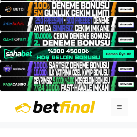
İçeriğe
atla
Menü