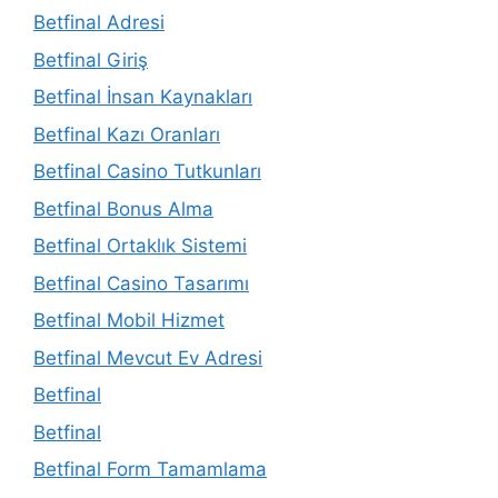
Betfinal Adresi
Betfinal Giriş
Betfinal İnsan Kaynakları
Betfinal Kazı Oranları
Betfinal Casino Tutkunları
Betfinal Bonus Alma
Betfinal Ortaklık Sistemi
Betfinal Casino Tasarımı
Betfinal Mobil Hizmet
Betfinal Mevcut Ev Adresi
Betfinal
Betfinal
Betfinal Form Tamamlama