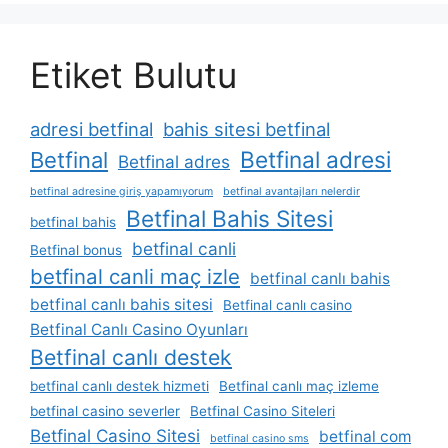
Etiket Bulutu
adresi betfinal
bahis sitesi betfinal
Betfinal adresi
Betfinal
Betfinal adres
betfinal adresine giriş yapamıyorum
betfinal avantajları nelerdir
Betfinal Bahis Sitesi
betfinal bahis
betfinal canli
Betfinal bonus
betfinal canli maç izle
betfinal canlı bahis
betfinal canlı bahis sitesi
Betfinal canlı casino
Betfinal Canlı Casino Oyunları
Betfinal canlı destek
betfinal canlı destek hizmeti
Betfinal canlı maç izleme
betfinal casino severler
Betfinal Casino Siteleri
Betfinal Casino Sitesi
betfinal com
betfinal casino sms