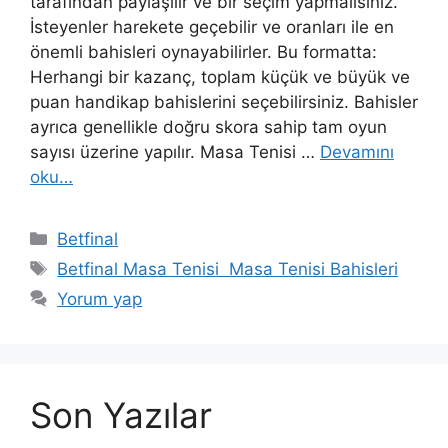
tarafından paylaşılır ve bir seçim yapmalısınız.
İsteyenler harekete geçebilir ve oranları ile en
önemli bahisleri oynayabilirler. Bu formatta:
Herhangi bir kazanç, toplam küçük ve büyük ve
puan handikap bahislerini seçebilirsiniz. Bahisler
ayrıca genellikle doğru skora sahip tam oyun
sayısı üzerine yapılır. Masa Tenisi …
Devamını
oku…
Kategoriler
Betfinal
Etiketler
Betfinal Masa Tenisi Masa Tenisi Bahisleri
Yorum yap
Son Yazılar