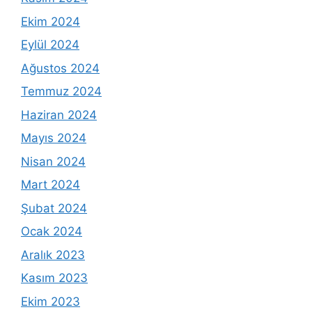
Ekim 2024
Eylül 2024
Ağustos 2024
Temmuz 2024
Haziran 2024
Mayıs 2024
Nisan 2024
Mart 2024
Şubat 2024
Ocak 2024
Aralık 2023
Kasım 2023
Ekim 2023