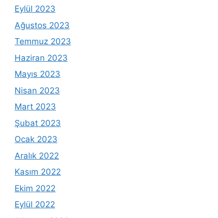
Eylül 2023
Ağustos 2023
Temmuz 2023
Haziran 2023
Mayıs 2023
Nisan 2023
Mart 2023
Şubat 2023
Ocak 2023
Aralık 2022
Kasım 2022
Ekim 2022
Eylül 2022