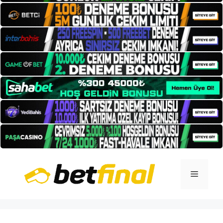
İçeriğe
atla
Menü