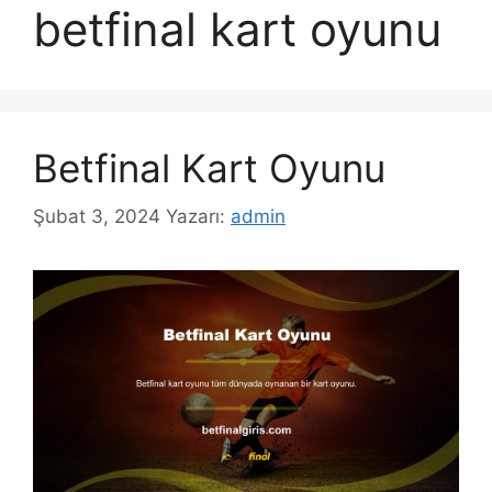
betfinal kart oyunu
Betfinal Kart Oyunu
Şubat 3, 2024
Yazarı:
admin