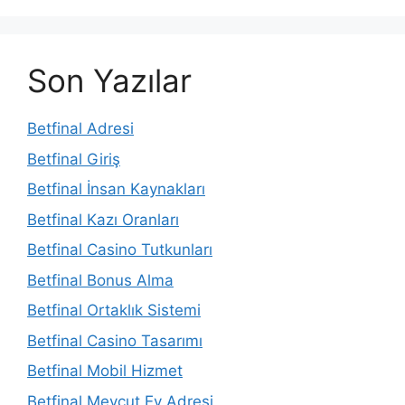
Son Yazılar
Betfinal Adresi
Betfinal Giriş
Betfinal İnsan Kaynakları
Betfinal Kazı Oranları
Betfinal Casino Tutkunları
Betfinal Bonus Alma
Betfinal Ortaklık Sistemi
Betfinal Casino Tasarımı
Betfinal Mobil Hizmet
Betfinal Mevcut Ev Adresi