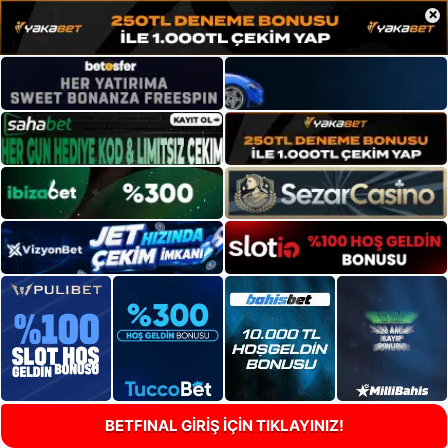
×
BETFINAL GİRİŞ İÇİN TIKLAYINIZ!