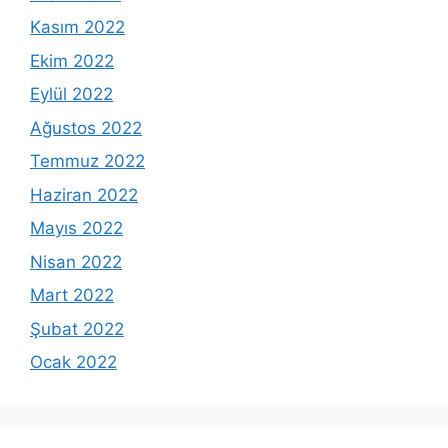
Kasım 2022
Ekim 2022
Eylül 2022
Ağustos 2022
Temmuz 2022
Haziran 2022
Mayıs 2022
Nisan 2022
Mart 2022
Şubat 2022
Ocak 2022