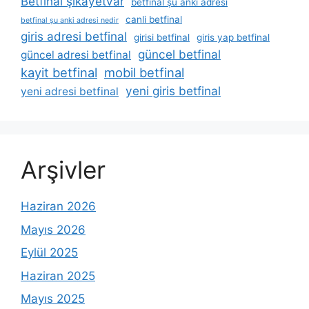
Betfinal şikayetvar
betfinal şu anki adresi
canli betfinal
betfinal şu anki adresi nedir
giris adresi betfinal
girisi betfinal
giris yap betfinal
güncel betfinal
güncel adresi betfinal
kayit betfinal
mobil betfinal
yeni giris betfinal
yeni adresi betfinal
Arşivler
Haziran 2026
Mayıs 2026
Eylül 2025
Haziran 2025
Mayıs 2025