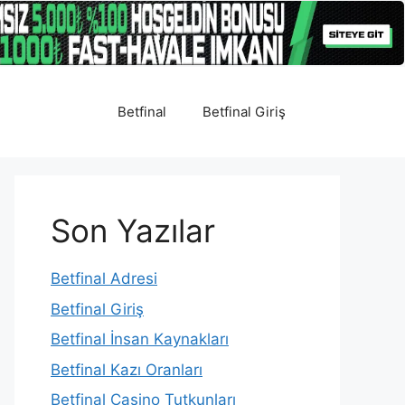
Betfinal
Betfinal Giriş
Son Yazılar
Betfinal Adresi
Betfinal Giriş
Betfinal İnsan Kaynakları
Betfinal Kazı Oranları
Betfinal Casino Tutkunları