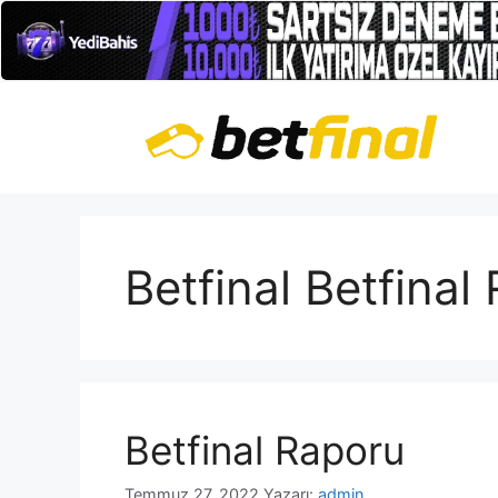
İçeriğe
atla
Betfinal Betfinal
Betfinal Raporu
Temmuz 27, 2022
Yazarı:
admin