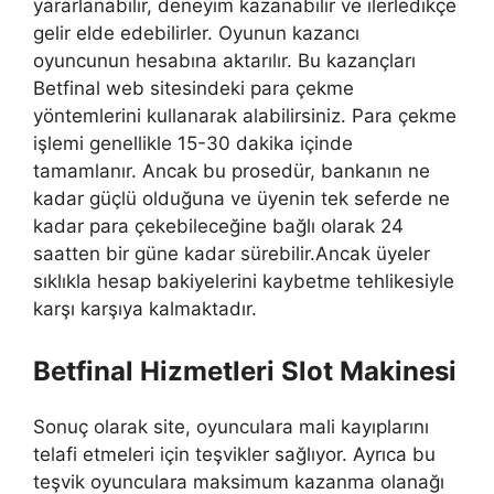
yararlanabilir, deneyim kazanabilir ve ilerledikçe
gelir elde edebilirler. Oyunun kazancı
oyuncunun hesabına aktarılır. Bu kazançları
Betfinal web sitesindeki para çekme
yöntemlerini kullanarak alabilirsiniz. Para çekme
işlemi genellikle 15-30 dakika içinde
tamamlanır. Ancak bu prosedür, bankanın ne
kadar güçlü olduğuna ve üyenin tek seferde ne
kadar para çekebileceğine bağlı olarak 24
saatten bir güne kadar sürebilir.Ancak üyeler
sıklıkla hesap bakiyelerini kaybetme tehlikesiyle
karşı karşıya kalmaktadır.
Betfinal Hizmetleri Slot Makinesi
Sonuç olarak site, oyunculara mali kayıplarını
telafi etmeleri için teşvikler sağlıyor. Ayrıca bu
teşvik oyunculara maksimum kazanma olanağı