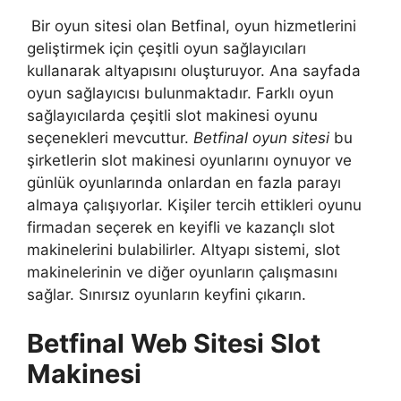
Bir oyun sitesi olan Betfinal, oyun hizmetlerini
geliştirmek için çeşitli oyun sağlayıcıları
kullanarak altyapısını oluşturuyor. Ana sayfada
oyun sağlayıcısı bulunmaktadır. Farklı oyun
sağlayıcılarda çeşitli slot makinesi oyunu
seçenekleri mevcuttur.
Betfinal oyun sitesi
bu
şirketlerin slot makinesi oyunlarını oynuyor ve
günlük oyunlarında onlardan en fazla parayı
almaya çalışıyorlar. Kişiler tercih ettikleri oyunu
firmadan seçerek en keyifli ve kazançlı slot
makinelerini bulabilirler. Altyapı sistemi, slot
makinelerinin ve diğer oyunların çalışmasını
sağlar. Sınırsız oyunların keyfini çıkarın.
Betfinal Web Sitesi Slot
Makinesi