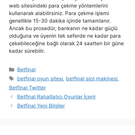
web sitesindeki para çekme yöntemlerini
kullanarak alabilirsiniz. Para çekme işlemi
genellikle 15-30 dakika içinde tamamlanır.
Ancak bu prosedür, bankanın ne kadar güçlü
olduğuna ve üyenin tek seferde ne kadar para
çekebileceğine bağlı olarak 24 saatten bir güne
kadar sürebilir.
Kategoriler
Betfinal
Etiketler
betfinal oyun sitesi
,
betfinal slot makinesi
,
Betfinal Twitter
Yazı
Betfinal Rahatlatıcı Oyunlar İçerir
dolaşımı
Betfinal Yeni Bilgiler