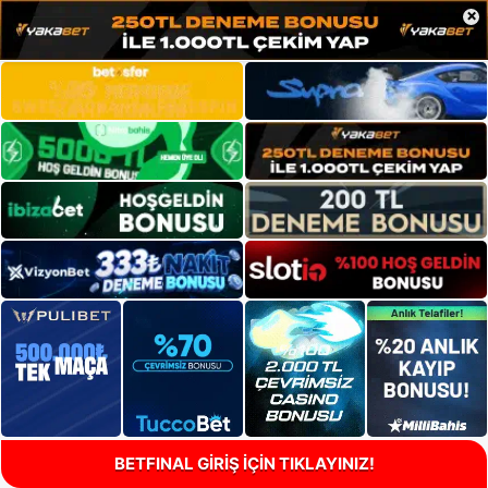
×
BETFINAL GİRİŞ İÇİN TIKLAYINIZ!