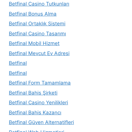
Betfinal Casino Tutkunları
Betfinal Bonus Alma
Betfinal Ortaklık Sistemi
Betfinal Casino Tasarımı
Betfinal Mobil Hizmet
Betfinal Mevcut Ev Adresi
Betfinal
Betfinal
Betfinal Form Tamamlama
Betfinal Bahis Şirketi
Betfinal Casino Yenilikleri
Betfinal Bahis Kazancı
Betfinal Güven Alternatifleri