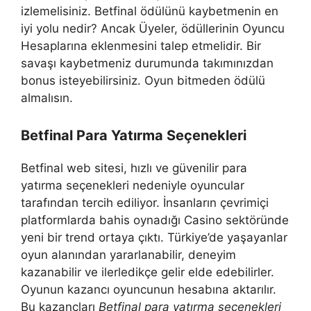
izlemelisiniz. Betfinal ödülünü kaybetmenin en
iyi yolu nedir? Ancak Üyeler, ödüllerinin Oyuncu
Hesaplarına eklenmesini talep etmelidir. Bir
savaşı kaybetmeniz durumunda takımınızdan
bonus isteyebilirsiniz. Oyun bitmeden ödülü
almalısın.
Betfinal Para Yatırma Seçenekleri
Betfinal web sitesi, hızlı ve güvenilir para
yatırma seçenekleri nedeniyle oyuncular
tarafından tercih ediliyor. İnsanların çevrimiçi
platformlarda bahis oynadığı Casino sektöründe
yeni bir trend ortaya çıktı. Türkiye’de yaşayanlar
oyun alanından yararlanabilir, deneyim
kazanabilir ve ilerledikçe gelir elde edebilirler.
Oyunun kazancı oyuncunun hesabına aktarılır.
Bu kazançları
Betfinal para yatırma seçenekleri