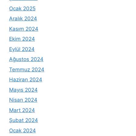
Ocak 2025
Aralık 2024
Kasım 2024
Ekim 2024
Eylül 2024
Ağustos 2024
Temmuz 2024
Haziran 2024
Mayıs 2024
Nisan 2024
Mart 2024
Şubat 2024
Ocak 2024