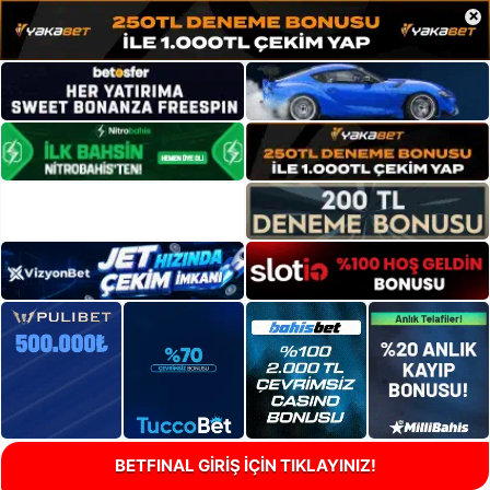
×
BETFINAL GİRİŞ İÇİN TIKLAYINIZ!