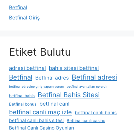
Betfinal
Betfinal Giriş
Etiket Bulutu
adresi betfinal
bahis sitesi betfinal
Betfinal adresi
Betfinal
Betfinal adres
betfinal adresine giriş yapamıyorum
betfinal avantajları nelerdir
Betfinal Bahis Sitesi
betfinal bahis
betfinal canli
Betfinal bonus
betfinal canli maç izle
betfinal canlı bahis
betfinal canlı bahis sitesi
Betfinal canlı casino
Betfinal Canlı Casino Oyunları