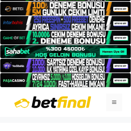
İçeriğe
atla
Menü