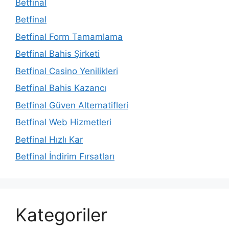
Betfinal
Betfinal
Betfinal Form Tamamlama
Betfinal Bahis Şirketi
Betfinal Casino Yenilikleri
Betfinal Bahis Kazancı
Betfinal Güven Alternatifleri
Betfinal Web Hizmetleri
Betfinal Hızlı Kar
Betfinal İndirim Fırsatları
Kategoriler