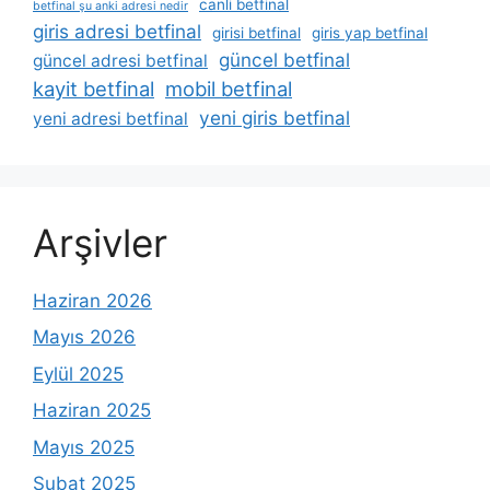
canli betfinal
betfinal şu anki adresi nedir
giris adresi betfinal
girisi betfinal
giris yap betfinal
güncel betfinal
güncel adresi betfinal
kayit betfinal
mobil betfinal
yeni giris betfinal
yeni adresi betfinal
Arşivler
Haziran 2026
Mayıs 2026
Eylül 2025
Haziran 2025
Mayıs 2025
Şubat 2025