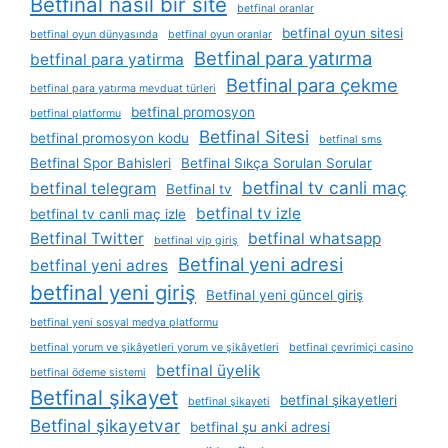
Betfinal nasıl bir site
betfinal oranlar
betfinal oyun sitesi
betfinal oyun dünyasında
betfinal oyun oranlar
Betfinal para yatırma
betfinal para yatirma
Betfinal para çekme
betfinal para yatırma mevduat türleri
betfinal promosyon
betfinal platformu
Betfinal Sitesi
betfinal promosyon kodu
betfinal sms
Betfinal Spor Bahisleri
Betfinal Sıkça Sorulan Sorular
betfinal tv canli maç
betfinal telegram
Betfinal tv
betfinal tv izle
betfinal tv canli maç izle
Betfinal Twitter
betfinal whatsapp
betfinal vip giriş
Betfinal yeni adresi
betfinal yeni adres
betfinal yeni giriş
Betfinal yeni güncel giriş
betfinal yeni sosyal medya platformu
betfinal yorum ve şikâyetleri yorum ve şikâyetleri
betfinal çevrimiçi casino
betfinal üyelik
betfinal ödeme sistemi
Betfinal şikayet
betfinal şikayetleri
betfinal şikayeti
Betfinal şikayetvar
betfinal şu anki adresi