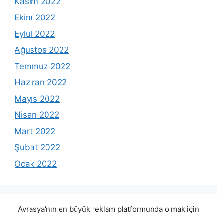
Kasım 2022
Ekim 2022
Eylül 2022
Ağustos 2022
Temmuz 2022
Haziran 2022
Mayıs 2022
Nisan 2022
Mart 2022
Şubat 2022
Ocak 2022
Avrasya'nın en büyük reklam platformunda olmak için