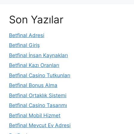
Son Yazılar
Betfinal Adresi
Betfinal Giriş
Betfinal İnsan Kaynakları
Betfinal Kazı Oranları
Betfinal Casino Tutkunları
Betfinal Bonus Alma
Betfinal Ortaklık Sistemi
Betfinal Casino Tasarımı
Betfinal Mobil Hizmet
Betfinal Mevcut Ev Adresi