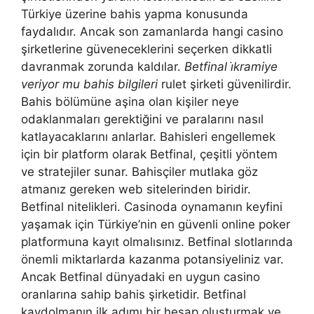
Türkiye üzerine bahis yapma konusunda
faydalıdır. Ancak son zamanlarda hangi casino
şirketlerine güveneceklerini seçerken dikkatli
davranmak zorunda kaldılar.
Betfinal i̇kramiye
veriyor mu bahis bilgileri
rulet şirketi güvenilirdir.
Bahis bölümüne aşina olan kişiler neye
odaklanmaları gerektiğini ve paralarını nasıl
katlayacaklarını anlarlar. Bahisleri engellemek
için bir platform olarak Betfinal, çeşitli yöntem
ve stratejiler sunar. Bahisçiler mutlaka göz
atmanız gereken web sitelerinden biridir.
Betfinal nitelikleri. Casinoda oynamanın keyfini
yaşamak için Türkiye’nin en güvenli online poker
platformuna kayıt olmalısınız. Betfinal slotlarında
önemli miktarlarda kazanma potansiyeliniz var.
Ancak Betfinal dünyadaki en uygun casino
oranlarına sahip bahis şirketidir. Betfinal
kaydolmanın ilk adımı bir hesap oluşturmak ve