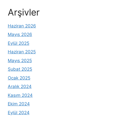
Arşivler
Haziran 2026
Mayıs 2026
Eylül 2025
Haziran 2025
Mayıs 2025
Şubat 2025
Ocak 2025
Aralık 2024
Kasım 2024
Ekim 2024
Eylül 2024