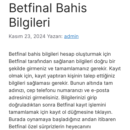
Betfinal Bahis
Bilgileri
Kasım 23, 2024
Yazarı:
admin
Betfinal bahis bilgileri hesap oluşturmak için
Betfinal tarafından sağlanan bilgileri doğru bir
şekilde girmeniz ve tamamlamanız gerekir. Kayıt
olmak için, kayıt yaptıran kişinin talep ettiğiniz
bilgileri sağlaması gerekir. Bunun altında tam
adınızı, cep telefonu numaranızı ve e-posta
adresinizi girmelisiniz. Bilgilerinizi girip
doğruladıktan sonra Betfinal kayıt işlemini
tamamlamak için kayıt ol düğmesine tıklayın.
Burada oynamaya başladığınız andan itibaren
Betfinal özel sürprizlerin heyecanını