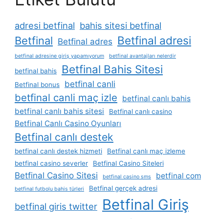
adresi betfinal
bahis sitesi betfinal
Betfinal adresi
Betfinal
Betfinal adres
betfinal adresine giriş yapamıyorum
betfinal avantajları nelerdir
Betfinal Bahis Sitesi
betfinal bahis
betfinal canli
Betfinal bonus
betfinal canli maç izle
betfinal canlı bahis
betfinal canlı bahis sitesi
Betfinal canlı casino
Betfinal Canlı Casino Oyunları
Betfinal canlı destek
betfinal canlı destek hizmeti
Betfinal canlı maç izleme
betfinal casino severler
Betfinal Casino Siteleri
Betfinal Casino Sitesi
betfinal com
betfinal casino sms
Betfinal gerçek adresi
betfinal futbolu bahis türleri
Betfinal Giriş
betfinal giris twitter