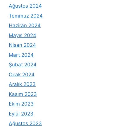
Ağustos 2024
Temmuz 2024
Haziran 2024
Mayıs 2024
Nisan 2024
Mart 2024
Şubat 2024
Ocak 2024
Aralık 2023
Kasım 2023
Ekim 2023
Eylül 2023
Ağustos 2023