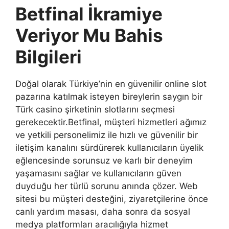
Betfinal İkramiye
Veriyor Mu Bahis
Bilgileri
Doğal olarak Türkiye’nin en güvenilir online slot
pazarına katılmak isteyen bireylerin saygın bir
Türk casino şirketinin slotlarını seçmesi
gerekecektir.Betfinal, müşteri hizmetleri ağımız
ve yetkili personelimiz ile hızlı ve güvenilir bir
iletişim kanalını sürdürerek kullanıcıların üyelik
eğlencesinde sorunsuz ve karlı bir deneyim
yaşamasını sağlar ve kullanıcıların güven
duyduğu her türlü sorunu anında çözer. Web
sitesi bu müşteri desteğini, ziyaretçilerine önce
canlı yardım masası, daha sonra da sosyal
medya platformları aracılığıyla hizmet