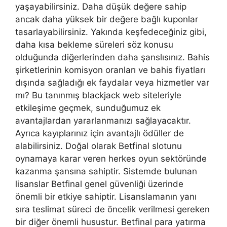
yaşayabilirsiniz. Daha düşük değere sahip
ancak daha yüksek bir değere bağlı kuponlar
tasarlayabilirsiniz. Yakında keşfedeceğiniz gibi,
daha kısa bekleme süreleri söz konusu
olduğunda diğerlerinden daha şanslısınız. Bahis
şirketlerinin komisyon oranları ve bahis fiyatları
dışında sağladığı ek faydalar veya hizmetler var
mı? Bu tanınmış blackjack web siteleriyle
etkileşime geçmek, sunduğumuz ek
avantajlardan yararlanmanızı sağlayacaktır.
Ayrıca kayıplarınız için avantajlı ödüller de
alabilirsiniz. Doğal olarak Betfinal slotunu
oynamaya karar veren herkes oyun sektöründe
kazanma şansına sahiptir. Sistemde bulunan
lisanslar Betfinal genel güvenliği üzerinde
önemli bir etkiye sahiptir. Lisanslamanın yanı
sıra teslimat süreci de öncelik verilmesi gereken
bir diğer önemli husustur. Betfinal para yatırma