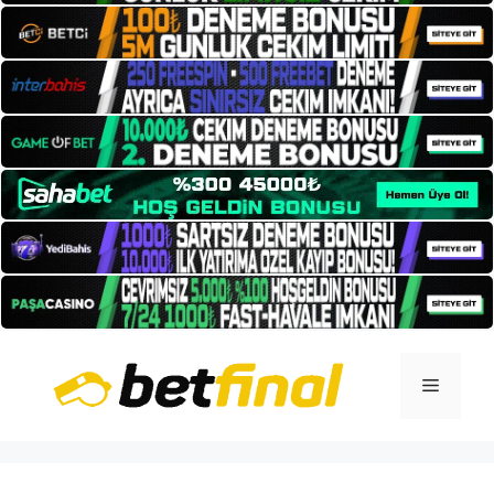
İçeriğe
atla
Menü