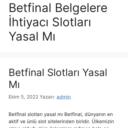
Betfinal Belgelere
İhtiyacı Slotları
Yasal Mı
Betfinal Slotları Yasal
Mı
Ekim 5, 2022
Yazarı:
admin
Betfinal slotları yasal mı Betfinal, dünyanın en
aktif ve ünlü slot sitelerinden biridir. Ülkemizin