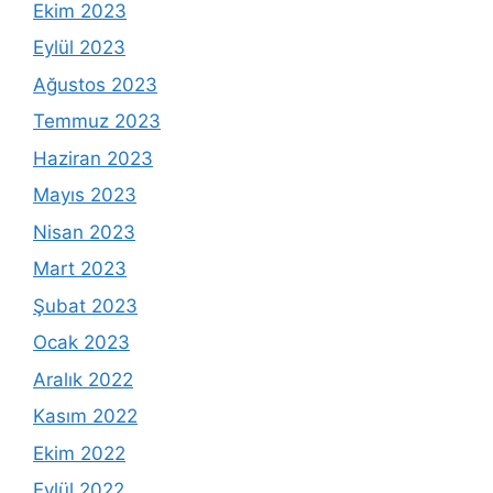
Ekim 2023
Eylül 2023
Ağustos 2023
Temmuz 2023
Haziran 2023
Mayıs 2023
Nisan 2023
Mart 2023
Şubat 2023
Ocak 2023
Aralık 2022
Kasım 2022
Ekim 2022
Eylül 2022