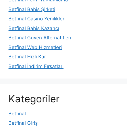
Betfinal Bahis Şirketi
Betfinal Casino Yenilikleri
Betfinal Bahis Kazancı
Betfinal Güven Alternatifleri
Betfinal Web Hizmetleri
Betfinal Hızlı Kar
Betfinal İndirim Fırsatları
Kategoriler
Betfinal
Betfinal Giriş