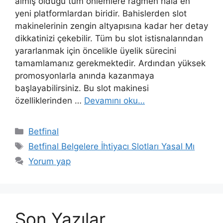
almış olduğu tüm önlemlere rağmen hala en
yeni platformlardan biridir. Bahislerden slot
makinelerinin zengin altyapısına kadar her detay
dikkatinizi çekebilir. Tüm bu slot istisnalarından
yararlanmak için öncelikle üyelik sürecini
tamamlamanız gerekmektedir. Ardından yüksek
promosyonlarla anında kazanmaya
başlayabilirsiniz. Bu slot makinesi
özelliklerinden …
Devamını oku…
Kategoriler
Betfinal
Etiketler
Betfinal Belgelere İhtiyacı Slotları Yasal Mı
Yorum yap
Son Yazılar