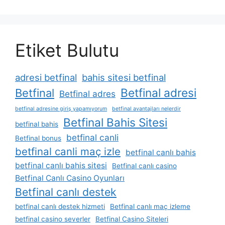
Etiket Bulutu
adresi betfinal
bahis sitesi betfinal
Betfinal adresi
Betfinal
Betfinal adres
betfinal adresine giriş yapamıyorum
betfinal avantajları nelerdir
Betfinal Bahis Sitesi
betfinal bahis
betfinal canli
Betfinal bonus
betfinal canli maç izle
betfinal canlı bahis
betfinal canlı bahis sitesi
Betfinal canlı casino
Betfinal Canlı Casino Oyunları
Betfinal canlı destek
betfinal canlı destek hizmeti
Betfinal canlı maç izleme
betfinal casino severler
Betfinal Casino Siteleri