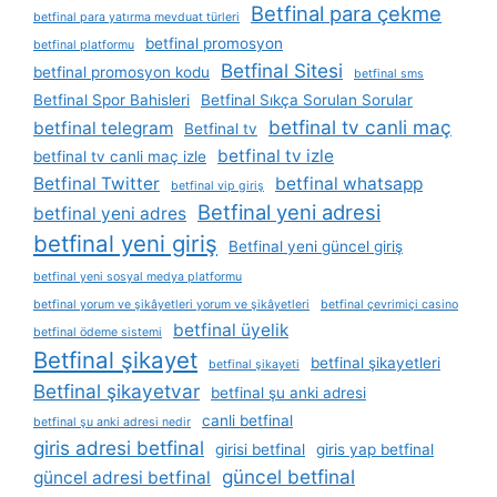
Betfinal para çekme
betfinal para yatırma mevduat türleri
betfinal promosyon
betfinal platformu
Betfinal Sitesi
betfinal promosyon kodu
betfinal sms
Betfinal Spor Bahisleri
Betfinal Sıkça Sorulan Sorular
betfinal tv canli maç
betfinal telegram
Betfinal tv
betfinal tv izle
betfinal tv canli maç izle
Betfinal Twitter
betfinal whatsapp
betfinal vip giriş
Betfinal yeni adresi
betfinal yeni adres
betfinal yeni giriş
Betfinal yeni güncel giriş
betfinal yeni sosyal medya platformu
betfinal yorum ve şikâyetleri yorum ve şikâyetleri
betfinal çevrimiçi casino
betfinal üyelik
betfinal ödeme sistemi
Betfinal şikayet
betfinal şikayetleri
betfinal şikayeti
Betfinal şikayetvar
betfinal şu anki adresi
canli betfinal
betfinal şu anki adresi nedir
giris adresi betfinal
girisi betfinal
giris yap betfinal
güncel betfinal
güncel adresi betfinal