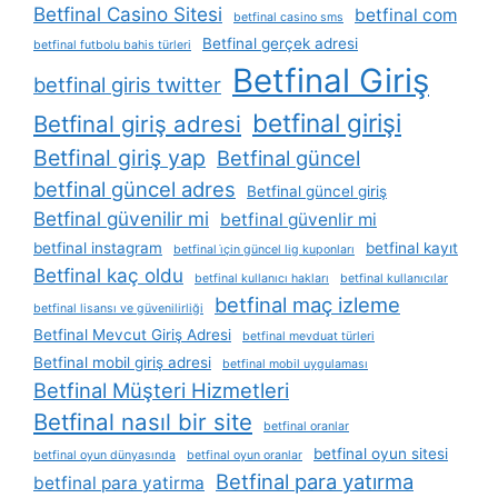
Betfinal Casino Sitesi
betfinal com
betfinal casino sms
Betfinal gerçek adresi
betfinal futbolu bahis türleri
Betfinal Giriş
betfinal giris twitter
betfinal girişi
Betfinal giriş adresi
Betfinal giriş yap
Betfinal güncel
betfinal güncel adres
Betfinal güncel giriş
Betfinal güvenilir mi
betfinal güvenlir mi
betfinal instagram
betfinal kayıt
betfinal i̇çin güncel lig kuponları
Betfinal kaç oldu
betfinal kullanıcı hakları
betfinal kullanıcılar
betfinal maç izleme
betfinal lisansı ve güvenilirliği
Betfinal Mevcut Giriş Adresi
betfinal mevduat türleri
Betfinal mobil giriş adresi
betfinal mobil uygulaması
Betfinal Müşteri Hizmetleri
Betfinal nasıl bir site
betfinal oranlar
betfinal oyun sitesi
betfinal oyun dünyasında
betfinal oyun oranlar
Betfinal para yatırma
betfinal para yatirma