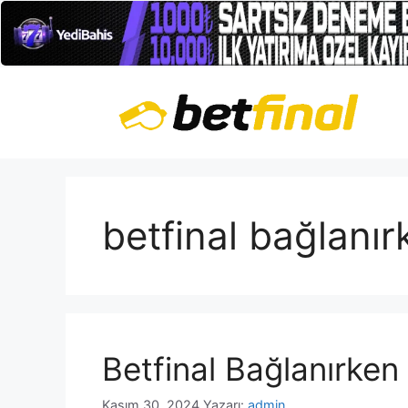
İçeriğe
atla
betfinal bağlanı
Betfinal Bağlanırke
Kasım 30, 2024
Yazarı:
admin